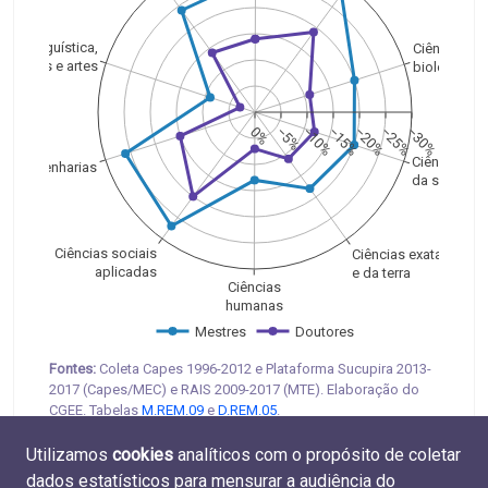
Linguística,
Ciências
letras e artes
biológicas
0%
−5%
−10%
−15%
−20%
−25%
−30%
Ciências
Engenharias
da saúde
Ciências sociais
Ciências exatas
aplicadas
e da terra
Ciências
humanas
Mestres
Doutores
Fontes:
Coleta Capes 1996-2012 e Plataforma Sucupira 2013-
2017 (Capes/MEC) e RAIS 2009-2017 (MTE). Elaboração do
CGEE. Tabelas
M.REM.09
e
D.REM.05
.
Utilizamos
cookies
analíticos com o propósito de coletar
dados estatísticos para mensurar a audiência do