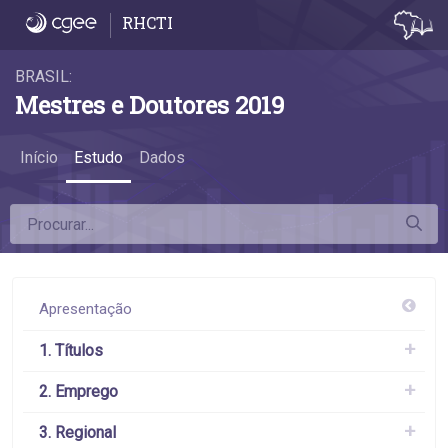
4.7 Diferença da remuneração das mulher
RHCTI
BRASIL:
Mestres e Doutores 2019
Início
Estudo
Dados
Apresentação
1. Títulos
2. Emprego
3. Regional