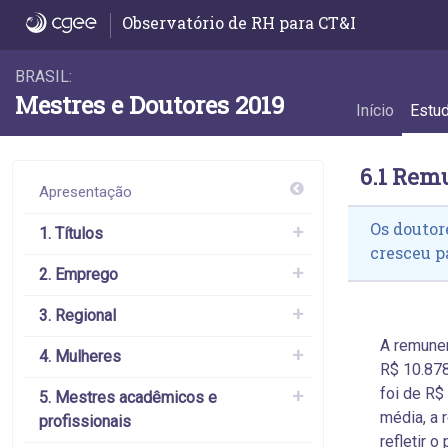
6.1 Remuneração média - 6.1 Remuneraçã
Observatório de RH para CT&I
BRASIL:
Mestres e Doutores 2019
Início
Estu
6.1 Rem
Apresentação
Os doutor
1. Títulos
cresceu p
2. Emprego
3. Regional
A remune
4. Mulheres
R$ 10.878
foi de R$
5. Mestres acadêmicos e
média, a 
profissionais
refletir 