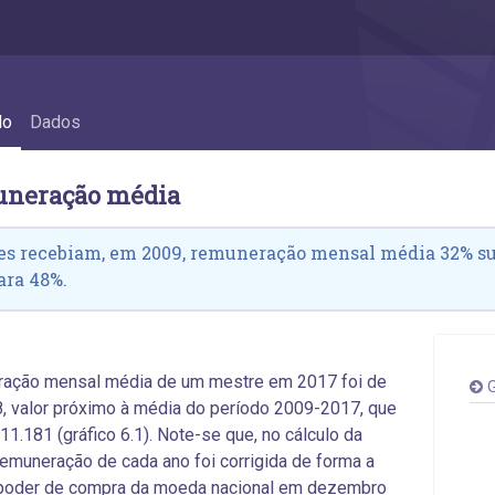
o média
do
Dados
uneração média
es recebiam, em 2009, remuneração mensal média 32% sup
ara 48%.
ração mensal média de um mestre em 2017 foi de
G
, valor próximo à média do período 2009-2017, que
 11.181 (gráfico 6.1). Note-se que, no cálculo da
remuneração de cada ano foi corrigida de forma a
o poder de compra da moeda nacional em dezembro