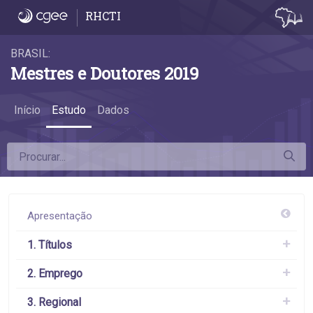
5.4 Remuneração - 5.4 Remuneração
RHCTI
BRASIL:
Mestres e Doutores 2019
Início
Estudo
Dados
Apresentação
1. Títulos
2. Emprego
3. Regional