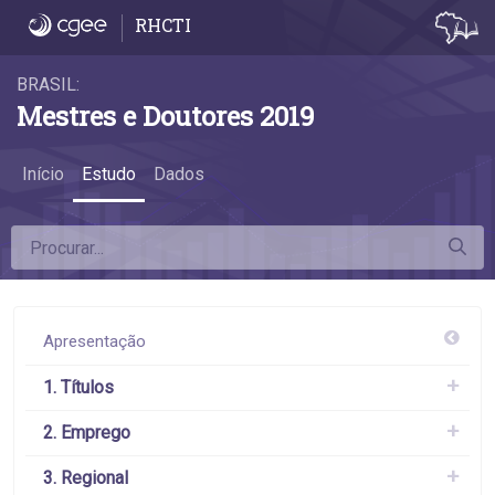
4.5 A taxa de emprego formal das mulhere
RHCTI
BRASIL:
Mestres e Doutores 2019
Início
Estudo
Dados
Apresentação
1. Títulos
2. Emprego
3. Regional