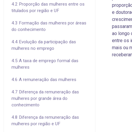
4.2 Proporção das mulheres entre os
proporçã
titulados por região e UF
e doutora
crescimen
4.3 Formação das mulheres por áreas
passaram 
do conhecimento
ao longo 
entre os 
4.4 Evolução da participação das
mais ou m
mulheres no emprego
receberam
4.5 A taxa de emprego formal das
mulheres
4.6 A remuneração das mulheres
4.7 Diferença da remuneração das
mulheres por grande área do
conhecimento
4.8 Diferença da remuneração das
mulheres por região e UF