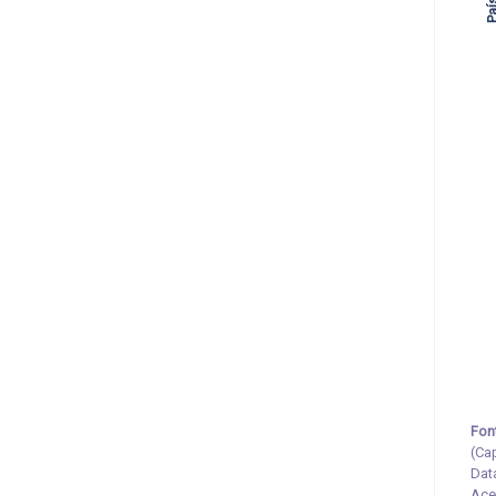
Fon
(Ca
Dat
Ace