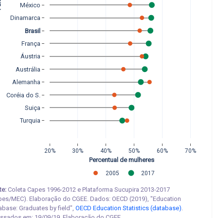
México
Dinamarca
Brasil
França
Áustria
Austrália
Alemanha
Coréia do S.
Suiça
Turquia
20%
30%
40%
50%
60%
70%
Percentual de mulheres
2005
2017
te:
Coleta Capes 1996-2012 e Plataforma Sucupira 2013-2017
pes/MEC). Elaboração do CGEE. Dados: OECD (2019), "Education
abase: Graduates by field",
OECD Education Statistics (database)
.
ssados em: 19/09/19. Elaboração do CGEE.