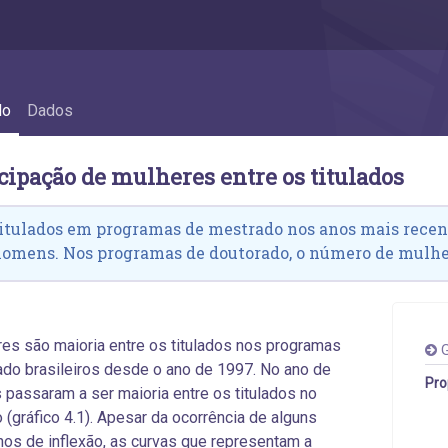
ados - 4.1 Participação de mulheres entre o
do
Dados
icipação de mulheres entre os titulados
titulados em programas de mestrado nos anos mais recen
homens. Nos programas de doutorado, o número de mulher
es são maioria entre os titulados nos programas
G
do brasileiros desde o ano de 1997. No ano de
Pro
 passaram a ser maioria entre os titulados no
 (gráfico 4.1). Apesar da ocorrência de alguns
os de inflexão, as curvas que representam a