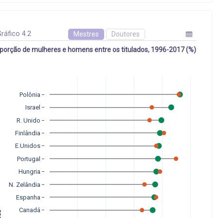
ráfico 4.2
Mestres
Doutores
porção de mulheres e homens entre os titulados, 1996-2017 (%)
Polônia
Israel
R. Unido
Finlândia
E.Unidos
Portugal
Hungria
N. Zelândia
Espanha
   
Canadá