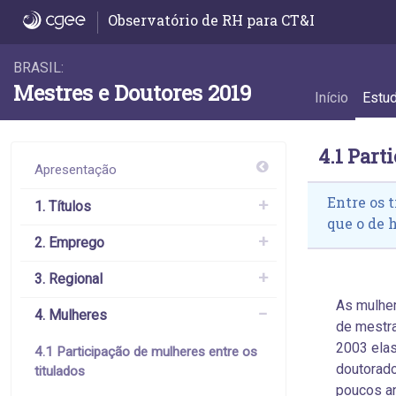
4.1 Participação de mulheres entre os titul
Observatório de RH para CT&I
BRASIL:
Mestres e Doutores 2019
Início
Estu
4.1 Part
Apresentação
Entre os 
1. Títulos
que o de 
2. Emprego
3. Regional
As mulher
4. Mulheres
de mestra
2003 elas
4.1 Participação de mulheres entre os
doutorado
titulados
poucos an