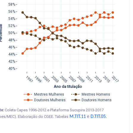
58%
56%
54%
entual 
52%
50%
48%
46%
44%
42%
40%
1997
1999
2001
2003
2005
2007
2009
2011
2013
2015
2017
Ano da titulação
Mestres Mulheres
Mestres Homens
Doutores Mulheres   
Doutores Homens
te:
Coleta Capes 1996-2012 e Plataforma Sucupira 2013-2017
pes/MEC). Elaboração do CGEE. Tabelas
M.TIT.11
e
D.TIT.05
.