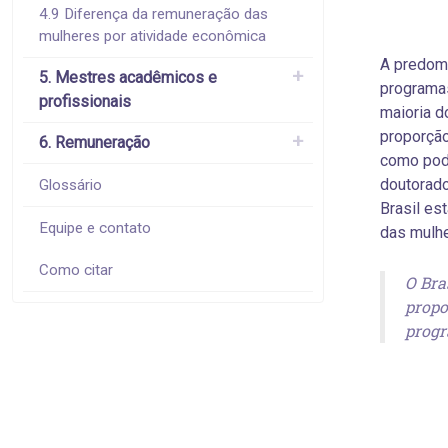
4.9 Diferença da remuneração das
mulheres por atividade econômica
A predomi
5. Mestres acadêmicos e
programa
profissionais
maioria d
proporção
6. Remuneração
como pode
doutorado
Glossário
Brasil es
Equipe e contato
das mulher
Como citar
O Bra
propo
progr