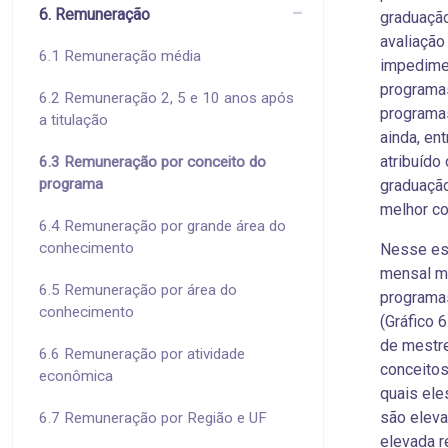
6. Remuneração
graduaçã
avaliação
6.1 Remuneração média
impedimen
programas
6.2 Remuneração 2, 5 e 10 anos após
programa
a titulação
ainda, en
atribuído
6.3 Remuneração por conceito do
programa
graduação
melhor co
6.4 Remuneração por grande área do
conhecimento
Nesse est
mensal m
6.5 Remuneração por área do
programas
conhecimento
(Gráfico 
de mestre
6.6 Remuneração por atividade
conceito
econômica
quais ele
são eleva
6.7 Remuneração por Região e UF
elevada r