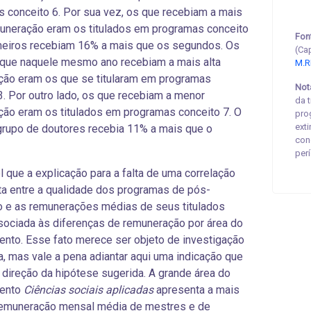
 conceito 6. Por sua vez, os que recebiam a mais
uneração eram os titulados em programas conceito
Fon
meiros recebiam 16% a mais que os segundos. Os
(Ca
 que naquele mesmo ano recebiam a mais alta
M.R
ção eram os que se titularam em programas
Not
3. Por outro lado, os que recebiam a menor
da 
ão eram os titulados em programas conceito 7. O
pro
ext
grupo de doutores recebia 11% a mais que o
con
per
l que a explicação para a falta de uma correlação
ta entre a qualidade dos programas de pós-
 e as remunerações médias de seus titulados
sociada às diferenças de remuneração por área do
nto. Esse fato merece ser objeto de investigação
a, mas vale a pena adiantar aqui uma indicação que
 direção da hipótese sugerida. A grande área do
ento
Ciências sociais aplicadas
apresenta a mais
remuneração mensal média de mestres e de