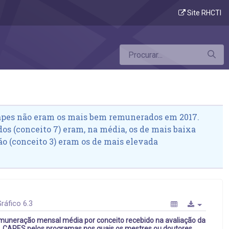
ama
Site RHCTI
apes não eram os mais bem remunerados em 2017.
os (conceito 7) eram, na média, os de mais baixa
o (conceito 3) eram os de mais elevada
ráfico 6.3
uneração mensal média por conceito recebido na avaliação da
CAPES pelos programas nos quais os mestres ou doutores