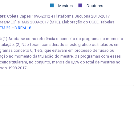
Mestres
Doutores
tes:
Coleta Capes 1996-2012 e Plataforma Sucupira 2013-2017
pes/MEC) e RAIS 2009-2017 (MTE). Elaboração do CGEE. Tabelas
EM.22
e
D.REM.18
.
a:
(1) Adota-se como referência o conceito do programa no momento
titulação. (2) Não foram considerados neste gráfico os titulados em
gramas conceito 0, 1 e 2, que estavam em processo de fusão ou
inção no momento da titulação do mestre. Os programas com esses
ceitos titularam, no conjunto, menos de 0,5% do total de mestres no
íodo 1998-2017.