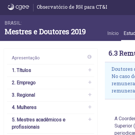
6.3 Remuneração por conceito do programa
Observatório de RH para CT&I
BRASIL:
Mestres e Doutores 2019
Início
Estu
6.3 Rem
Apresentação
Doutores 
1. Títulos
No caso d
2. Emprego
remuneraç
remunera
3. Regional
4. Mulheres
A Coorde
5. Mestres acadêmicos e
Superior 
profissionais
periodica