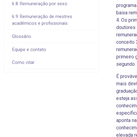
6.8 Remuneração por sexo
programas
baixa rem
6.9 Remuneração de mestres
4. Os pri
acadêmicos e profissionais
doutores
remunera
Glossário
conceito 
remuneraç
Equipe e contato
primeiro 
Como citar
segundo.
É prováve
mais dire
graduação
esteja as
conhecime
específic
aponta na
conhecim
elevada 