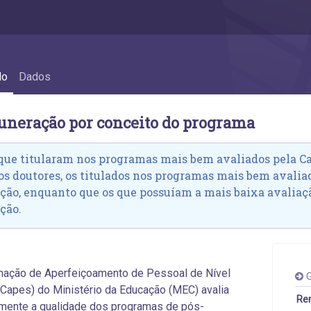
 - 6.3 Remuneração por conceito do progr
do
Dados
uneração por conceito do programa
que titularam nos programas mais bem avaliados pela C
os doutores, os titulados nos programas mais bem avaliad
ão, enquanto que os que possuíam a mais baixa avaliaçã
ção.
nação de Aperfeiçoamento de Pessoal de Nível
G
(Capes) do Ministério da Educação (MEC) avalia
Rem
mente a qualidade dos programas de pós-