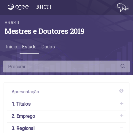
3.3 Exportadores e importadores - 3.3 Exp
RHCTI
BRASIL:
Mestres e Doutores 2019
Início
Estudo
Dados
Apresentação
1. Títulos
2. Emprego
3. Regional