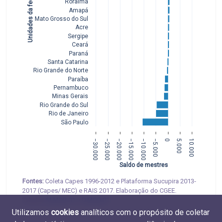
Unidades da federação
Roraima
Amapá
Mato Grosso do Sul
Acre
Sergipe
Ceará
Paraná
Santa Catarina
Rio Grande do Norte
Paraíba
Pernambuco
Minas Gerais
Rio Grande do Sul
Rio de Janeiro
São Paulo
−30.000
−25.000
−20.000
−15.000
−10.000
−5.000
0
5.000
10.000
Saldo de mestres
Fontes:
Coleta Capes 1996-2012 e Plataforma Sucupira 2013-
2017 (Capes/ MEC) e RAIS 2017. Elaboração do CGEE.
Tabelas
M.MOB.01
e
D.MOB.01
Utilizamos
cookies
analíticos com o propósito de coletar