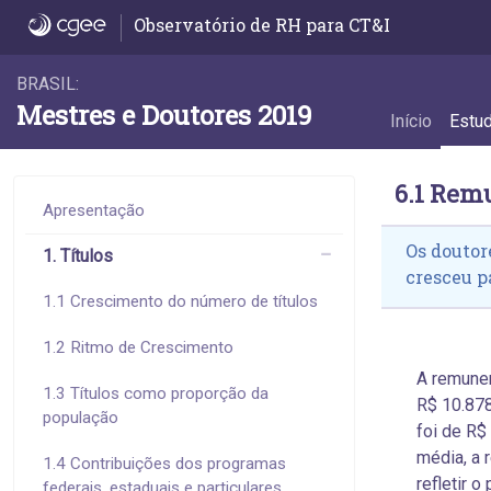
6.1 Remuneração média - 6.1 Remuneraçã
Observatório de RH para CT&I
BRASIL:
Mestres e Doutores 2019
Início
Estu
6.1 Rem
Apresentação
Os doutor
1. Títulos
cresceu p
1.1 Crescimento do número de títulos
1.2 Ritmo de Crescimento
A remune
1.3 Títulos como proporção da
R$ 10.878
população
foi de R$
média, a 
1.4 Contribuições dos programas
refletir 
federais, estaduais e particulares