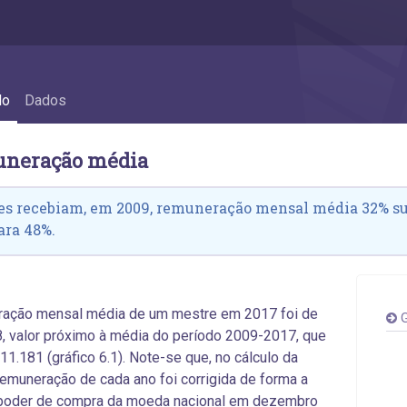
o média
do
Dados
uneração média
es recebiam, em 2009, remuneração mensal média 32% sup
ara 48%.
ração mensal média de um mestre em 2017 foi de
G
, valor próximo à média do período 2009-2017, que
 11.181 (gráfico 6.1). Note-se que, no cálculo da
remuneração de cada ano foi corrigida de forma a
o poder de compra da moeda nacional em dezembro