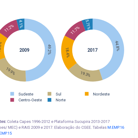
5.71%
4.1%
11.2%
11.7%
44.8%
.6%
49.2%
18.4%
2009
2017
19.9%
19.3%
Sudeste
Sul
Nordeste
Centro-Oeste
Norte
tes:
Coleta Capes 1996-2012 e Plataforma Sucupira 2013-2017
pes/ MEC) e RAIS 2009 e 2017. Elaboração do CGEE. Tabelas
M.EMP.16
EMP.15