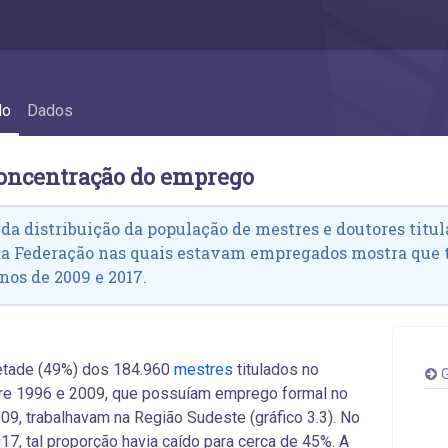
concentração do emprego
do
Dados
concentração do emprego
 da distribuição da população de mestres e doutores titula
da Federação nas quais estavam empregados mostra que
nos de 2009 e 2017.
tade (49%) dos 184.960
mestres
titulados no
G
tre 1996 e 2009, que possuíam emprego formal no
09, trabalhavam na Região Sudeste (gráfico 3.3). No
17, tal proporção havia caído para cerca de 45%. A