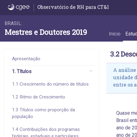
3.2 Desconcentração do emprego - 3.2 Des
Observatório de RH para CT&I
BRASIL:
Mestres e Doutores 2019
Início
Estu
3.2 Des
Apresentação
A análise
1. Títulos
unidade 
1.1 Crescimento do número de títulos
entre os a
1.2 Ritmo de Crescimento
1.3 Títulos como proporção da
Quase me
população
Brasil en
ano de 20
1.4 Contribuições dos programas
ano de 20
federais, estaduais e particulares