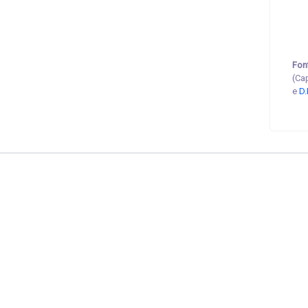
Fon
(Ca
e
D.