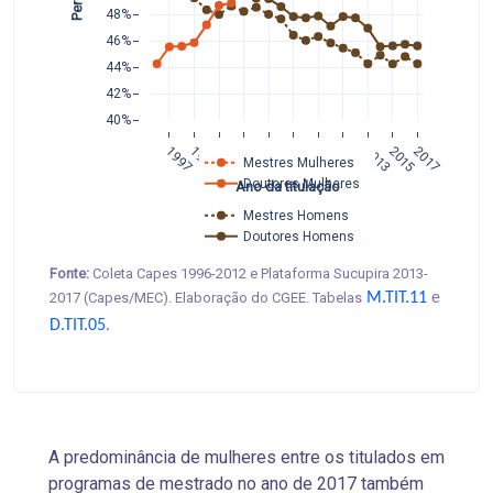
48%
46%
44%
42%
40%
1997
1999
2001
2003
2005
2007
2009
2011
2013
2015
2017
Mestres Mulheres
Doutores Mulheres   
Ano da titulação
Mestres Homens
Doutores Homens
Fonte:
Coleta Capes 1996-2012 e Plataforma Sucupira 2013-
2017 (Capes/MEC). Elaboração do CGEE. Tabelas
M.TIT.11
e
D.TIT.05
.
A predominância de mulheres entre os titulados em
programas de mestrado no ano de 2017 também