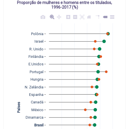
Proporção de mulheres e homens entre os titulados,
1996-2017 (%)
Polônia
Israel
R. Unido
Finlândia
E.Unidos
Portugal
Hungria
N. Zelândia
Espanha
Países   
Canadá
México
Dinamarca
Brasil