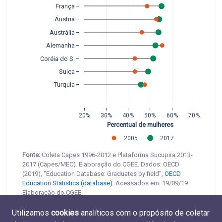
França
Áustria
Austrália
Alemanha
Coréia do S.
Suiça
Turquia
20%
30%
40%
50%
60%
70%
Percentual de mulheres
2005
2017
Fonte:
Coleta Capes 1996-2012 e Plataforma Sucupira 2013-
2017 (Capes/MEC). Elaboração do CGEE. Dados: OECD
(2019), "Education Database: Graduates by field",
OECD
Education Statistics (database)
. Acessados em: 19/09/19.
Elaboração do CGEE.
Utilizamos
cookies
analíticos com o propósito de coletar