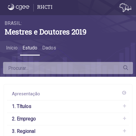
4.1 Participação de mulheres entre os titul
RHCTI
BRASIL:
Mestres e Doutores 2019
Início
Estudo
Dados
Apresentação
1. Títulos
2. Emprego
3. Regional