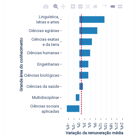
Linguística,
letras e artes
Ciências agrárias
Ciências exatas
Grande área do conhecimento
e da terra
Ciências humanas
Engenharias
Ciências biológicas
Ciências da saúde
Multidisciplinar
Ciências sociais
aplicadas
−6%
−3%
0%
3%
6%
9%
12%
15%
18%
21%
24%
 Variação da remuneração média