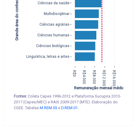
Grande área do conhecimento
Ciências da saúde
Multidisciplinar
Ciências agrárias
Ciências humanas
Ciências biológicas
Linguística, letras e artes
R$0
R$4.000
R$8.000
R$12.000
R$16.000
Remuneração mensal média
Fontes:
Coleta Capes 1996-2012 e Plataforma Sucupira 2013-
2017 (Capes/MEC) e RAIS 2009-2017 (MTE). Elaboração do
CGEE. Tabelas
M.REM.03
e
D.REM.01
.