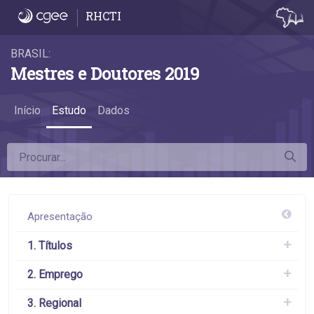
6.4 Remuneração por grande área do conh
RHCTI
BRASIL:
Mestres e Doutores 2019
Início
Estudo
Dados
Apresentação
1. Títulos
2. Emprego
3. Regional