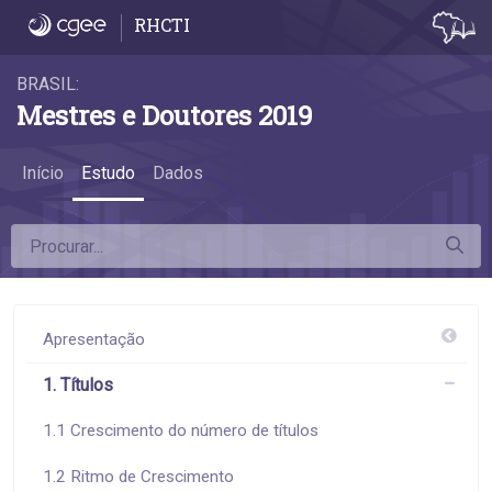
1.5 Idade na titulação - 1.5 Idade na titulaçã
RHCTI
BRASIL:
Mestres e Doutores 2019
Início
Estudo
Dados
Apresentação
1. Títulos
1.1 Crescimento do número de títulos
1.2 Ritmo de Crescimento