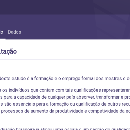
do
Dados
tação
deste estudo é a formação e o emprego formal dos mestres e dou
 os indivíduos que contam com tais qualificações representarem 
s para a capacidade de qualquer país absorver, transformar e 
es são essenciais para a formação ou qualificação de outros r
s processos de aumento da produtividade e competividade da e
duação brasileira já atingiu uma escala e um padrão de qualida