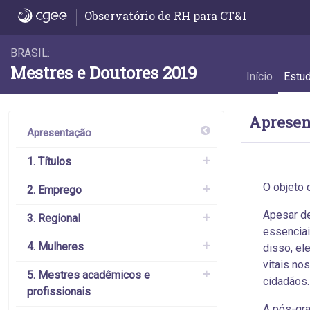
Estudo
Observatório de RH para CT&I
BRASIL:
Mestres e Doutores 2019
Início
Estu
Apresen
Apresentação
1. Títulos
O objeto 
2. Emprego
Apesar de
3. Regional
essenciai
4. Mulheres
disso, el
vitais no
5. Mestres acadêmicos e
cidadãos.
profissionais
A pós-gra