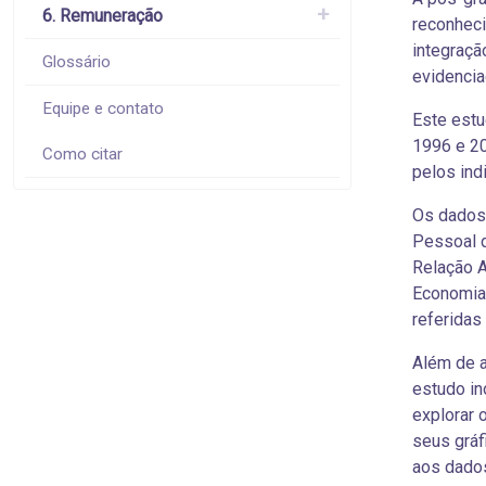
6. Remuneração
reconhec
integraçã
Glossário
evidencia
Equipe e contato
Este estu
1996 e 2
Como citar
pelos ind
Os dados 
Pessoal d
Relação A
Economia 
referidas
Além de a
estudo in
explorar 
seus gráf
aos dados