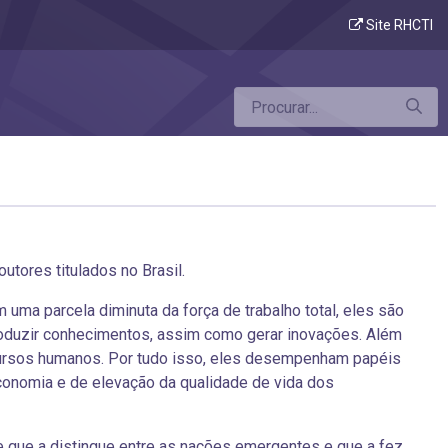
Site RHCTI
tores titulados no Brasil.
uma parcela diminuta da força de trabalho total, eles são
produzir conhecimentos, assim como gerar inovações. Além
ecursos humanos. Por tudo isso, eles desempenham papéis
conomia e de elevação da qualidade de vida dos
de que a distingue entre as nações emergentes e que a fez