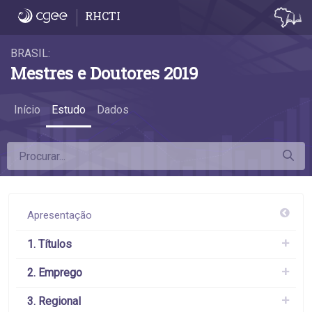
6.2 Remuneração 2, 5 e 10 anos após a titul
RHCTI
BRASIL:
Mestres e Doutores 2019
Início
Estudo
Dados
Apresentação
1. Títulos
2. Emprego
3. Regional