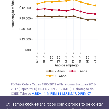
Remuneração média
R$12.000
R$9.000
R$6.000
R$3.000
R$0
2009
2010
2011
2012
2013
2014
2015
2016
2017
Ano de emprego
2 Anos
5 Anos
10 Anos
Fontes:
Coleta Capes 1996-2012 e Plataforma Sucupira 2013-
2017 (Capes/MEC) e RAIS 2009-2017 (MTE). Elaboração do
CGEE. Tabelas
M.REM.11
,
M.REM.14
,
M.REM.17
,
D.REM.07
,
D.REM.10
e
D.REM.13
.
Utilizamos
cookies
analíticos com o propósito de coletar