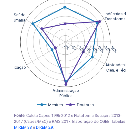
Indústrias de
Saúde
Transformação
Humana
0%
−5%
−10%
−15%
−20%
−25%
−30%
−35%
Atividades Prof., 
Educação
 Cien. e Técnicas
Administração
Pública
Mestres
Doutoras
Fonte:
Coleta Capes 1996-2012 e Plataforma Sucupira 2013-
2017 (Capes/MEC) e RAIS 2017. Elaboração do CGEE. Tabelas
M.REM.33
e
D.REM.29
.