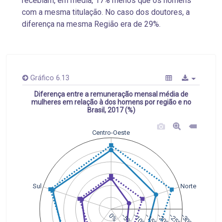
recebiam, em média, 17% menos que os homens
com a mesma titulação. No caso dos doutores, a
diferença na mesma Região era de 29%.
Gráfico 6.13
Diferença entre a remuneração mensal média de
mulheres em relação à dos homens por região e no
Brasil, 2017 (%)
Centro-Oeste
Sul
Norte
0%
−5%
−10%
−15%
−20%
−25%
−30%