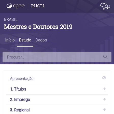
6.8 Remuneração por sexo - 6.8 Remuneraç
RHCTI
BRASIL:
Mestres e Doutores 2019
Início
Estudo
Dados
Apresentação
1. Títulos
2. Emprego
3. Regional