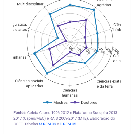
Multidisciplinar
agrárias
Linguística,
Ciências
letras e artes
biológicas
0%
−5%
−10%
−15%
−20%
−25%
−30%
Ciências
Engenharias
da saúde
Ciências sociais
Ciências exatas
aplicadas
e da terra
Ciências
humanas
Mestres
Doutores
Fontes:
Coleta Capes 1996-2012 e Plataforma Sucupira 2013-
2017 (Capes/MEC) e RAIS 2009-2017 (MTE). Elaboração do
CGEE. Tabelas
M.REM.09
e
D.REM.05
.