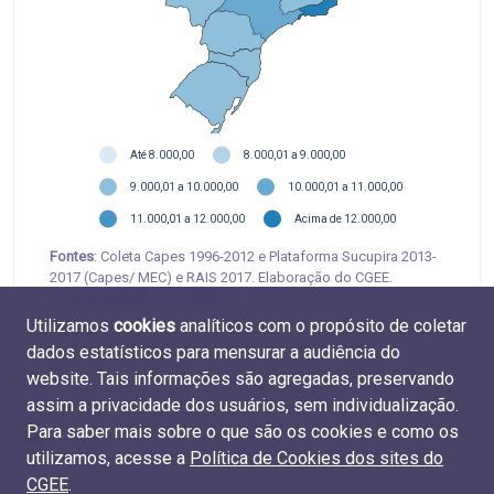
Até 8.000,00
8.000,01 a 9.000,00
9.000,01 a 10.000,00
10.000,01 a 11.000,00
11.000,01 a 12.000,00
Acima de 12.000,00
Fontes
: Coleta Capes 1996-2012 e Plataforma Sucupira 2013-
2017 (Capes/ MEC) e RAIS 2017. Elaboração do CGEE.
Tabelas
M.REM.19
e
D.REM.15
Utilizamos
cookies
analíticos com o propósito de coletar
dados estatísticos para mensurar a audiência do
website. Tais informações são agregadas, preservando
assim a privacidade dos usuários, sem individualização.
Para saber mais sobre o que são os cookies e como os
utilizamos, acesse a
Política de Cookies dos sites do
CGEE
.