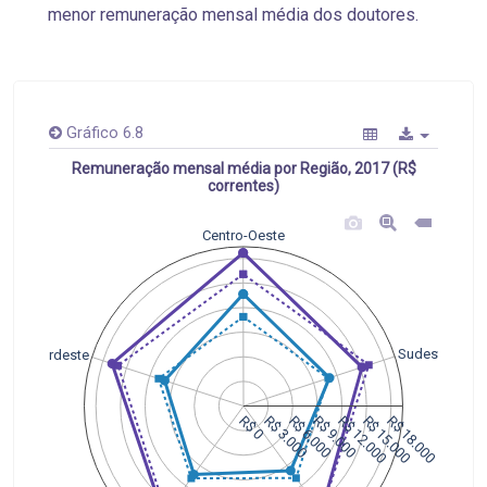
menor remuneração mensal média dos doutores.
Gráfico 6.8
Remuneração mensal média por Região, 2017 (R$
correntes)
Centro-Oeste
Sudeste
Nordeste
R$ 0
R$ 3.000
R$ 6.000
R$ 9.000
R$ 12.000
R$ 15.000
R$ 18.000