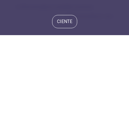
6.6 Remuneração por atividade econômica
6.8 Remuneração por sexo
CIENTE