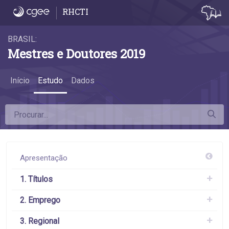
6.7 Remuneração por Região e UF - 6.7 Re
RHCTI
BRASIL:
Mestres e Doutores 2019
Início
Estudo
Dados
Apresentação
1. Títulos
2. Emprego
3. Regional