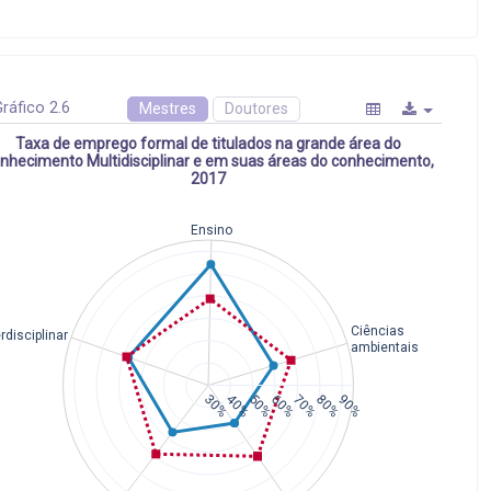
ráfico 2.6
Mestres
Doutores
Taxa de emprego formal de titulados na grande área do
nhecimento Multidisciplinar e em suas áreas do conhecimento,
2017
Ensino
Ciências
erdisciplinar
ambientais
30%
40%
50%
60%
70%
80%
90%