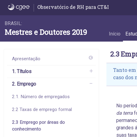
2.3 Emprego por áreas do conhecimento - 
Observatório de RH para CT&I
BRASIL:
Mestres e Doutores 2019
Início
Estu
2.3 Emp
Apresentação
Tanto em 
1. Títulos
caso dos 
2. Emprego
2.1. Número de empregados
No períod
2.2 Taxas de emprego formal
da terra
f
permanece
2.3 Emprego por áreas do
grandes 
conhecimento
suas taxa