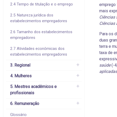
2.4 Tempo de titulação e o emprego
emprego f
mais exp
2.5 Natureza jurídica dos
Ciências 
estabelecimentos empregadores
Ciências 
2.6 Tamanho dos estabelecimentos
Para os d
empregadores
duas gran
terra e m
2.7 Atividades econômicas dos
taxa de e
estabelecimentos empregadores
expressi
3. Regional
saúde
(-4
aplicada
4. Mulheres
5. Mestres acadêmicos e
profissionais
6. Remuneração
Glossário