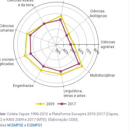
Ciências exatas
e da terra
Ciências
biológicas
Ciências
humanas
Ciências
agrárias
30%
40%
50%
60%
70%
80%
s sociais
plicadas
Multidisciplinar
Engenharias
Linguística,
letras e artes
2009
2017
tes:
Coleta Capes 1996-2012 e Plataforma Sucupira 2013-2017 (Capes,
) e RAIS 2009 e 2017 (MTE). Elaboração CGEE.
elas
M.EMP.02
e
D.EMP.01