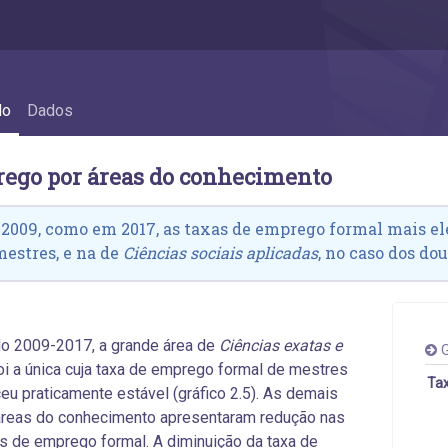
2.3 Emprego por áreas do conhecimento
do
Dados
rego por áreas do conhecimento
2009, como em 2017, as taxas de emprego formal mais e
mestres, e na de
Ciências sociais aplicadas
, no caso dos dou
o 2009-2017, a grande área de
Ciências exatas e
G
oi a única cuja taxa de emprego formal de mestres
Tax
u praticamente estável (gráfico 2.5). As demais
áreas do conhecimento apresentaram redução nas
s de emprego formal. A diminuição da taxa de