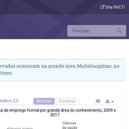
Site RHCTI
levadas ocorreram na grande área
Multidisciplinar
, no
tores.
ráfico 2.5
Mestres
Doutores
a de emprego formal por grande área do conhecimento, 2009 e
2017
Ciências
da saúde