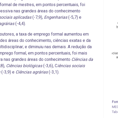
ormal de mestres, em pontos percentuais, foi
ressiva nas grandes áreas do conhecimento
sociais aplicadas
(-7,9),
Engenharias
(-5,7) e
agrárias
(-4,4).
outores, a taxa de emprego formal aumentou em
des áreas do conhecimento, ciências exatas e da
ultidisciplinar; e diminuiu nas demais. A redução da
mprego formal, em pontos percentuais, foi mais
Ciência
a
va nas grandes áreas do conhecimento
Ciências da
,8),
Ciências biológicas
(-3,6), C
iências sociais
s
(-3,9) e
Ciências agrárias
(-3,1).
Fon
MEC
Tab