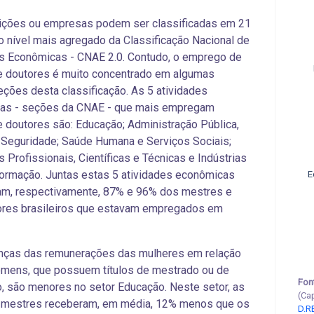
uições ou empresas podem ser classificadas em 21
 nível mais agregado da Classificação Nacional de
s Econômicas - CNAE 2.0. Contudo, o emprego de
e doutores é muito concentrado em algumas
ções desta classificação. As 5 atividades
as - seções da CNAE - que mais empregam
 doutores são: Educação; Administração Pública,
Seguridade; Saúde Humana e Serviços Sociais;
s Profissionais, Científicas e Técnicas e Indústrias
ormação. Juntas estas 5 atividades econômicas
E
am, respectivamente, 87% e 96% dos mestres e
ores brasileiros que estavam empregados em
enças das remunerações das mulheres em relação
omens, que possuem títulos de mestrado ou de
Fon
, são menores no setor Educação. Neste setor, as
(Ca
 mestres receberam, em média, 12% menos que os
D.R