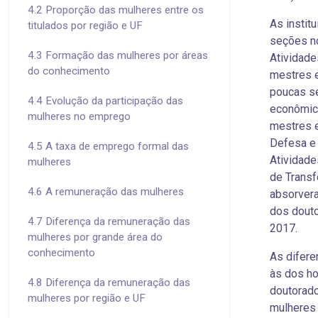
4.2 Proporção das mulheres entre os
As instit
titulados por região e UF
seções no
4.3 Formação das mulheres por áreas
Atividade
do conhecimento
mestres 
poucas se
4.4 Evolução da participação das
econômic
mulheres no emprego
mestres e
Defesa e 
4.5 A taxa de emprego formal das
Atividade
mulheres
de Transf
4.6 A remuneração das mulheres
absorver
dos dout
4.7 Diferença da remuneração das
2017.
mulheres por grande área do
conhecimento
As difer
às dos h
4.8 Diferença da remuneração das
doutorado
mulheres por região e UF
mulheres