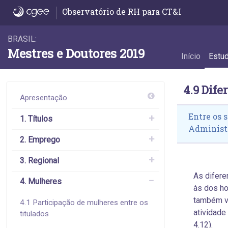
4.9 Diferença da remuneração das mulhere
Observatório de RH para CT&I
BRASIL:
Mestres e Doutores 2019
Início
Estu
4.9 Dif
Apresentação
Entre os 
1. Títulos
Administr
2. Emprego
3. Regional
As difer
4. Mulheres
às dos h
também va
4.1 Participação de mulheres entre os
atividade
titulados
4.12).