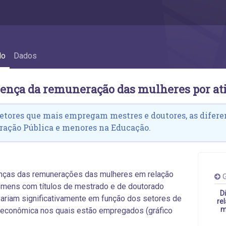
s por atividade econômica - 4.9 Diferenç
do
Dados
erença da remuneração das mulheres por a
setores que mais empregam mestres e doutores, as difer
ação Pública e menores na Educação.
enças das remunerações das mulheres em relação
G
omens com títulos de mestrado e de doutorado
D
riam significativamente em função dos setores de
re
m
 econômica nos quais estão empregados (gráfico