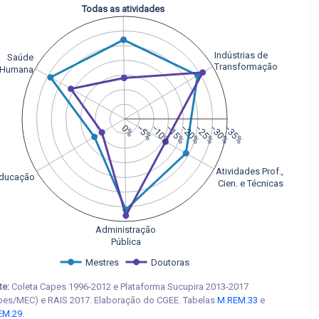
Todas as atividades
Indústrias de
Saúde
Transformação
Humana
0%
−5%
−10%
−15%
−20%
−25%
−30%
−35%
Atividades Prof., 
ducação
 Cien. e Técnicas
Administração
Pública
Mestres
Doutoras
te:
Coleta Capes 1996-2012 e Plataforma Sucupira 2013-2017
pes/MEC) e RAIS 2017. Elaboração do CGEE. Tabelas
M.REM.33
e
EM.29
.