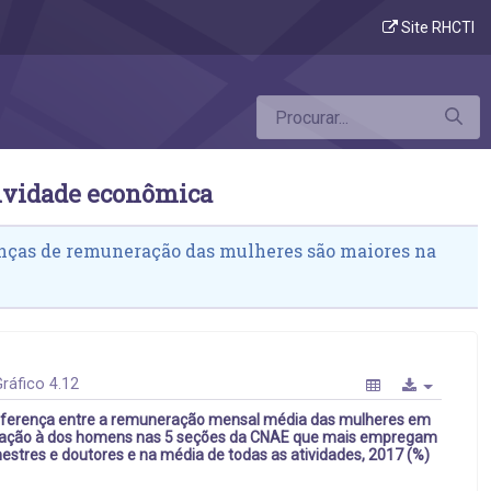
a da remuneração das mulheres por ativid
Site RHCTI
tividade econômica
enças de remuneração das mulheres são maiores na
ráfico 4.12
iferença entre a remuneração mensal média das mulheres em
lação à dos homens nas 5 seções da CNAE que mais empregam
estres e doutores e na média de todas as atividades, 2017 (%)