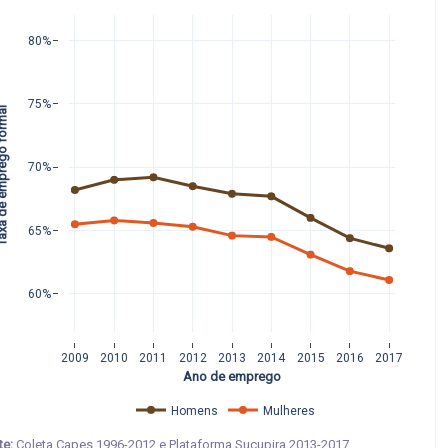
80%
75%
mprego formal 
70%
65%
60%
2009
2010
2011
2012
2013
2014
2015
2016
2017
Ano de emprego
Homens
Mulheres
te:
Coleta Capes 1996-2012 e Plataforma Sucupira 2013-2017