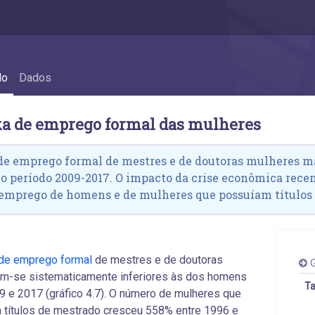
s - 4.5 A taxa de emprego formal das mulh
do
Dados
axa de emprego formal das mulheres
de emprego formal de mestres e de doutoras mulheres m
 período 2009-2017. O impacto da crise econômica recen
 emprego de homens e de mulheres que possuíam títulos 
 de emprego formal
de mestres e de doutoras
G
am-se sistematicamente inferiores às dos homens
Ta
9 e 2017 (gráfico 4.7). O número de mulheres que
 títulos de mestrado cresceu 558% entre 1996 e