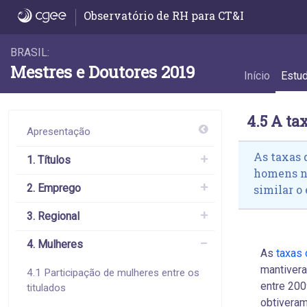
4.5 A taxa de emprego formal das mulhere
Observatório de RH para CT&I
BRASIL:
Mestres e Doutores 2019
Início
Estu
4.5 A t
Apresentação
As taxas 
1. Títulos
homens no
2. Emprego
similar o
3. Regional
4. Mulheres
As
taxas
mantiver
4.1 Participação de mulheres entre os
entre 200
titulados
obtiveram