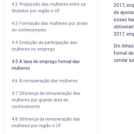
4.2 Proporção das mulheres entre os
2017, en
titulados por região e UF
de apena
essas tax
4.3 Formação das mulheres por áreas
obtiveram
do conhecimento
2017, en
4.4 Evolução da participação das
Em linhas
mulheres no emprego
formal de
similar a
4.5 A taxa de emprego formal das
mulheres
4.6 A remuneração das mulheres
4.7 Diferença da remuneração das
mulheres por grande área do
conhecimento
4.8 Diferença da remuneração das
mulheres por região e UF