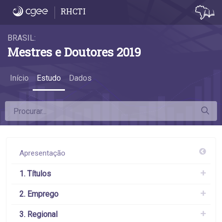
4.8 Diferença da remuneração das mulhere
RHCTI
BRASIL:
Mestres e Doutores 2019
Início
Estudo
Dados
Apresentação
1. Títulos
2. Emprego
3. Regional