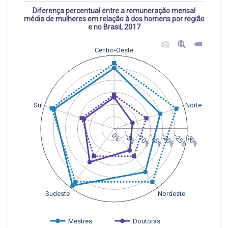
Diferença percentual entre a remuneração mensal
média de mulheres em relação à dos homens por região
e no Brasil, 2017
Centro-Oeste
Sul
Norte
0%
−5%
−10%
−15%
−20%
−25%
−30%
Sudeste
Nordeste
Mestres
Doutoras