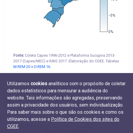
−5%
0%
Fonte:
Coleta Capes 1996-2012 e Plataforma Sucupira 2013-
2017 (Capes/MEC) e RAIS 2017. Elaboração do CGEE. Tabelas
M.REM.20
e
D.REM.16
.
Utilizamos
cookies
analíticos com o propósito de coletar
dados estatísticos para mensurar a audiência do
website. Tais informações são agregadas, preservando
assim a privacidade dos usuários, sem individualização.
Para saber mais sobre o que são os cookies e como os
utilizamos, acesse a
Política de Cookies dos sites do
CGEE
.
4.7 Diferença da remuneração das mulheres por grande
área do conhecimento