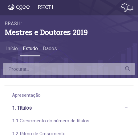
6.9 Remuneração de mestres acadêmicos e 
RHCTI
BRASIL:
Mestres e Doutores 2019
Início
Estudo
Dados
Apresentação
1. Títulos
1.1 Crescimento do número de títulos
1.2 Ritmo de Crescimento