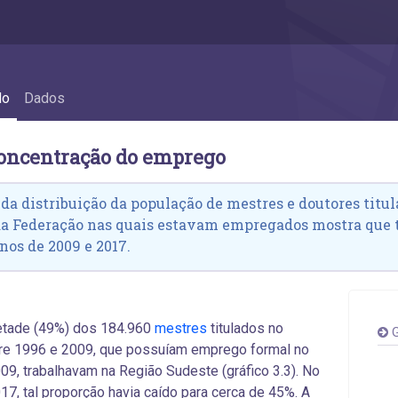
concentração do emprego
do
Dados
concentração do emprego
 da distribuição da população de mestres e doutores titula
da Federação nas quais estavam empregados mostra que
nos de 2009 e 2017.
tade (49%) dos 184.960
mestres
titulados no
G
tre 1996 e 2009, que possuíam emprego formal no
09, trabalhavam na Região Sudeste (gráfico 3.3). No
17, tal proporção havia caído para cerca de 45%. A