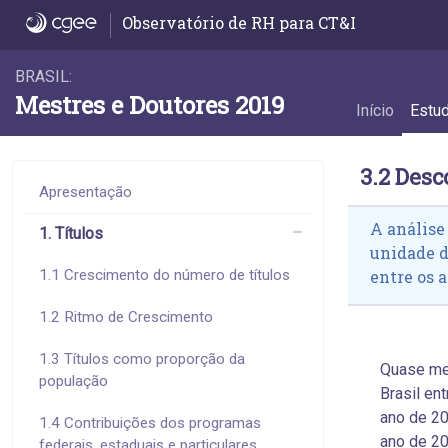
3.2 Desconcentração do emprego - 3.2 Des
Observatório de RH para CT&I
BRASIL:
Mestres e Doutores 2019
Início
Estu
3.2 Des
Apresentação
A análise
1. Títulos
unidade 
1.1 Crescimento do número de títulos
entre os a
1.2 Ritmo de Crescimento
1.3 Títulos como proporção da
Quase me
população
Brasil en
ano de 20
1.4 Contribuições dos programas
ano de 20
federais, estaduais e particulares