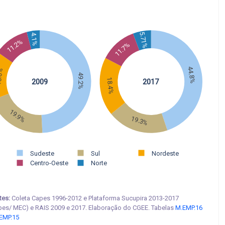
5.71%
4.1%
11.2%
11.7%
44.8%
.6%
49.2%
18.4%
2009
2017
19.9%
19.3%
Sudeste
Sul
Nordeste
Centro-Oeste
Norte
tes:
Coleta Capes 1996-2012 e Plataforma Sucupira 2013-2017
pes/ MEC) e RAIS 2009 e 2017. Elaboração do CGEE. Tabelas
M.EMP.16
EMP.15