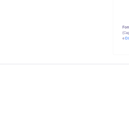
Fon
(Ca
e
D.