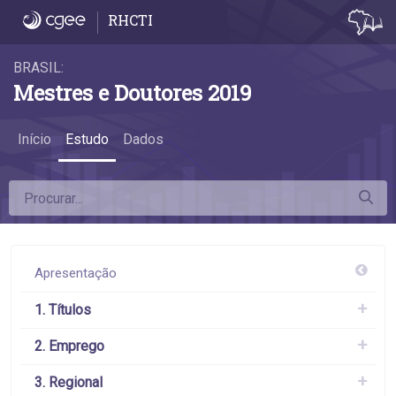
4.5 A taxa de emprego formal das mulhere
RHCTI
BRASIL:
Mestres e Doutores 2019
Início
Estudo
Dados
Apresentação
1. Títulos
2. Emprego
3. Regional