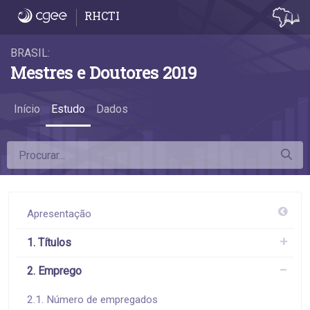
2.2 Taxas de emprego formal - 2.2 Taxas 
RHCTI
BRASIL:
Mestres e Doutores 2019
Início
Estudo
Dados
Apresentação
1. Títulos
2. Emprego
2.1. Número de empregados