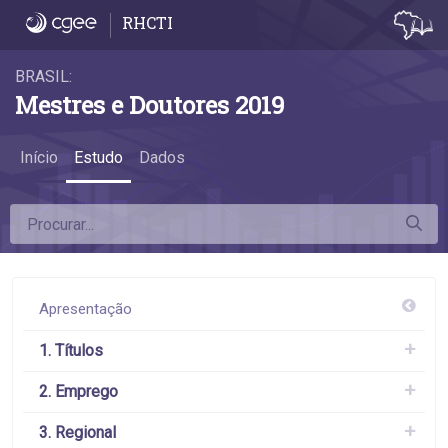
4.2 Proporção das mulheres entre os titula
RHCTI
BRASIL:
Mestres e Doutores 2019
Início
Estudo
Dados
Apresentação
1. Títulos
2. Emprego
3. Regional