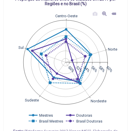
Regiões e no Brasil (%)
Centro-Oeste
Sul
Norte
50%
52%
54%
56%
58%
60%
Sudeste
Nordeste
Mestres
Doutoras
Brasil Mestres
Brasil Doutoras