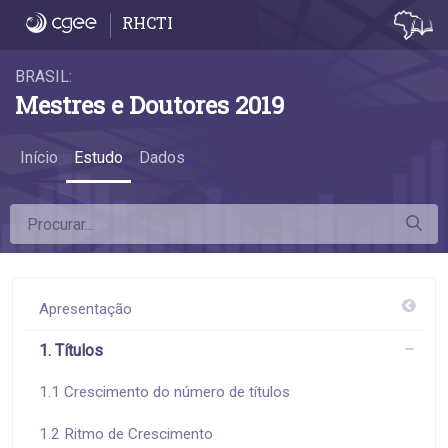
1.4 Contribuições dos programas federais, e
RHCTI
BRASIL:
Mestres e Doutores 2019
Início
Estudo
Dados
Apresentação
1. Títulos
1.1 Crescimento do número de títulos
1.2 Ritmo de Crescimento