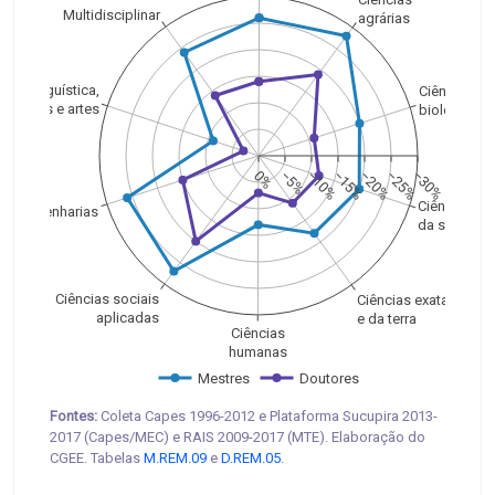
Multidisciplinar
agrárias
Linguística,
Ciências
letras e artes
biológicas
0%
−5%
−10%
−15%
−20%
−25%
−30%
Ciências
Engenharias
da saúde
Ciências sociais
Ciências exatas
aplicadas
e da terra
Ciências
humanas
Mestres
Doutores
Fontes:
Coleta Capes 1996-2012 e Plataforma Sucupira 2013-
2017 (Capes/MEC) e RAIS 2009-2017 (MTE). Elaboração do
CGEE. Tabelas
M.REM.09
e
D.REM.05
.