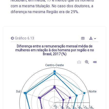
recebiam, em média, 17% menos que os homens
com a mesma titulação. No caso dos doutores, a
diferença na mesma Região era de 29%.
Gráfico 6.13
Diferença entre a remuneração mensal média de
mulheres em relação à dos homens por região e no
Brasil, 2017 (%)
Centro-Oeste
Sul
Norte
0%
−5%
−10%
−15%
−20%
−25%
−30%