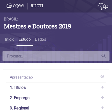
6.8 Remuneração por sexo - 6.8 Remuneraç
RHCTI
BRASIL:
Mestres e Doutores 2019
Início
Estudo
Dados
Apresentação
1. Títulos
2. Emprego
3. Regional