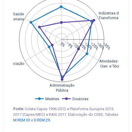
Indústrias de
Saúde
Transformação
Humana
0%
−5%
−10%
−15%
−20%
−25%
−30%
−35%
Atividades Prof., 
Educação
 Cien. e Técnicas
Administração
Pública
Mestres
Doutoras
Fonte:
Coleta Capes 1996-2012 e Plataforma Sucupira 2013-
2017 (Capes/MEC) e RAIS 2017. Elaboração do CGEE. Tabelas
M.REM.33
e
D.REM.29
.