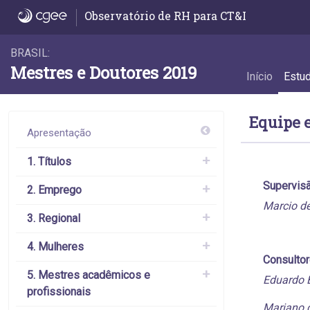
Equipe e contato - Equipe e contato
Observatório de RH para CT&I
BRASIL:
Mestres e Doutores 2019
Início
Estu
Equipe e
Apresentação
1. Títulos
Supervis
2. Emprego
Marcio d
3. Regional
4. Mulheres
Consulto
5. Mestres acadêmicos e
Eduardo 
profissionais
Mariano 