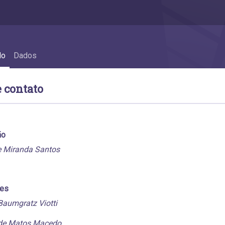
do
Dados
 contato
ão
e Miranda Santos
res
Baumgratz Viotti
de Matos Macedo