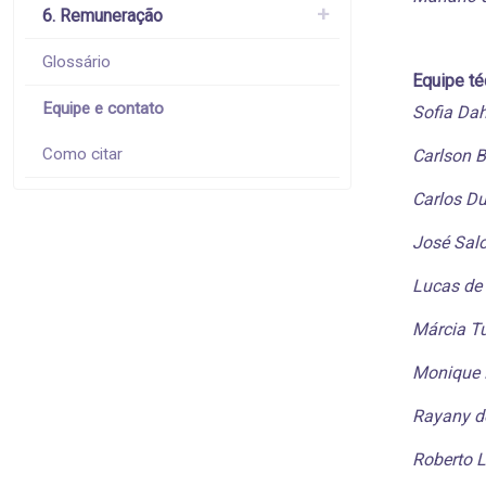
6. Remuneração
Glossário
Equipe té
Equipe e contato
Sofia Da
Como citar
Carlson B
Carlos Du
José Salo
Lucas de
Márcia T
Monique 
Rayany de
Roberto L