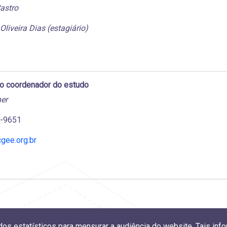
astro
Oliveira Dias (estagiário)
do coordenador do estudo
er
4-9651
gee.org.br
ados estatísticos para mensurar a audiência do website. Tais i