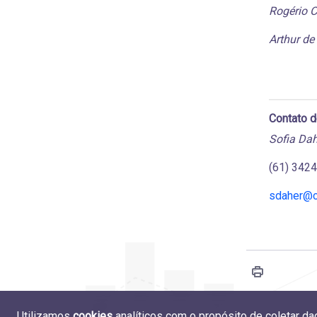
Rogério C
Arthur de 
Contato 
Sofia Dah
(61) 342
sdaher@c
Utilizamos
cookies
analíticos com o propósito de coletar d