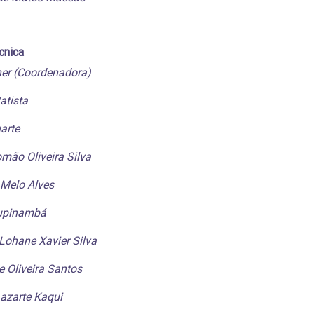
cnica
her (Coordenadora)
atista
arte
mão Oliveira Silva
 Melo Alves
upinambá
Lohane Xavier Silva
 Oliveira Santos
azarte Kaqui