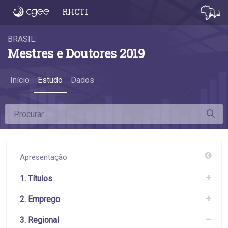
3.5 Diferenças na remuneração - 3.5 Dife
RHCTI
BRASIL:
Mestres e Doutores 2019
Início
Estudo
Dados
Apresentação
1. Títulos
2. Emprego
3. Regional