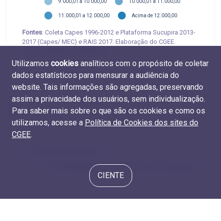
9.000,01 a 10.000,00
10.000,01 a 11.000,00
11.000,01 a 12.000,00
Acima de 12.000,00
Fontes
: Coleta Capes 1996-2012 e Plataforma Sucupira 2013-
2017 (Capes/ MEC) e RAIS 2017. Elaboração do CGEE.
Tabelas
M.REM.19
e
D.REM.15
Utilizamos
cookies
analíticos com o propósito de coletar
dados estatísticos para mensurar a audiência do
website. Tais informações são agregadas, preservando
assim a privacidade dos usuários, sem individualização.
Para saber mais sobre o que são os cookies e como os
utilizamos, acesse a
Política de Cookies dos sites do
CGEE
.
3.4 Graus de endogenia
4.1 Participação de mulheres entre os titulados
CIENTE