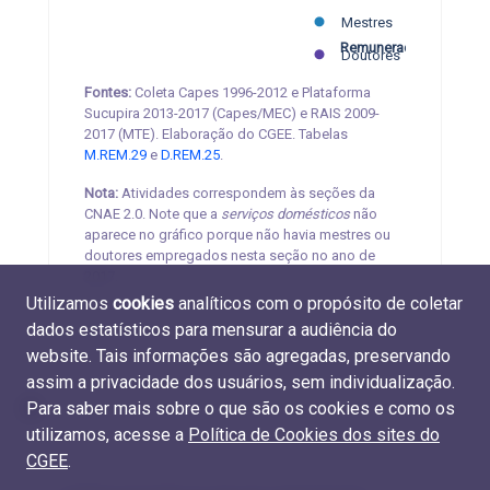
R$ 5.000
R$ 10.000
R$ 15.000
R$ 20.000
R$ 25.000
Mestres
Remuneração média
Doutores
Fontes:
Coleta Capes 1996-2012 e Plataforma
Sucupira 2013-2017 (Capes/MEC) e RAIS 2009-
2017 (MTE). Elaboração do CGEE. Tabelas
M.REM.29
e
D.REM.25
.
Nota:
Atividades correspondem às seções da
CNAE 2.0. Note que a
serviços domésticos
não
aparece no gráfico porque não havia mestres ou
doutores empregados nesta seção no ano de
2017.
Utilizamos
cookies
analíticos com o propósito de coletar
dados estatísticos para mensurar a audiência do
website. Tais informações são agregadas, preservando
assim a privacidade dos usuários, sem individualização.
Para saber mais sobre o que são os cookies e como os
utilizamos, acesse a
Política de Cookies dos sites do
CGEE
.