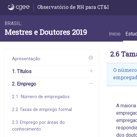
2.6 Tamanho dos estabelecimentos empre
Observatório de RH para CT&I
BRASIL:
Mestres e Doutores 2019
Início
Estu
2.6 Tam
Apresentação
O número 
1. Títulos
empregad
2. Emprego
2.1. Número de empregados
A maioria
2.2 Taxas de emprego formal
empregad
empregad
2.3 Emprego por áreas do
respondi
conhecimento
dos douto