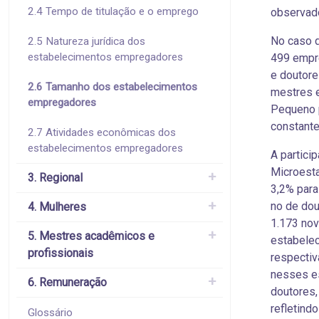
2.4 Tempo de titulação e o emprego
observado
No caso 
2.5 Natureza jurídica dos
estabelecimentos empregadores
499 empr
e doutore
2.6 Tamanho dos estabelecimentos
mestres 
empregadores
Pequeno 
constant
2.7 Atividades econômicas dos
estabelecimentos empregadores
A partic
Microest
3. Regional
3,2% para
no de dou
4. Mulheres
1.173 nov
5. Mestres acadêmicos e
estabelec
profissionais
respecti
nesses e
6. Remuneração
doutores,
refletind
Glossário