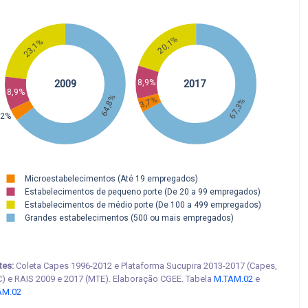
20,1%
23,1%
8,9%
2009
2017
8,9%
64,8%
3,7%
67,3%
,2%
Microestabelecimentos (Até 19 empregados)
Estabelecimentos de pequeno porte (De 20 a 99 empregados)
Estabelecimentos de médio porte (De 100 a 499 empregados)
Grandes estabelecimentos (500 ou mais empregados)
tes:
Coleta Capes 1996-2012 e Plataforma Sucupira 2013-2017 (Capes,
) e RAIS 2009 e 2017 (MTE). Elaboração CGEE. Tabela
M.TAM.02
e
AM.02