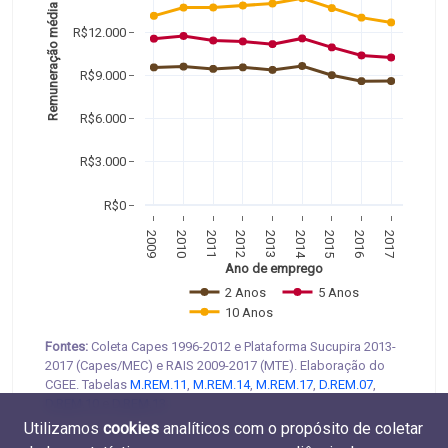
Remuneração média
R$12.000
R$9.000
R$6.000
R$3.000
R$0
2009
2010
2011
2012
2013
2014
2015
2016
2017
Ano de emprego
2 Anos
5 Anos
10 Anos
Fontes:
Coleta Capes 1996-2012 e Plataforma Sucupira 2013-
2017 (Capes/MEC) e RAIS 2009-2017 (MTE). Elaboração do
CGEE. Tabelas
M.REM.11
,
M.REM.14
,
M.REM.17
,
D.REM.07
,
D.REM.10
e
D.REM.13
.
Utilizamos
cookies
analíticos com o propósito de coletar