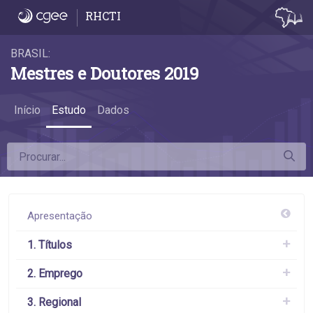
6.2 Remuneração 2, 5 e 10 anos após a titul
RHCTI
BRASIL:
Mestres e Doutores 2019
Início
Estudo
Dados
Apresentação
1. Títulos
2. Emprego
3. Regional