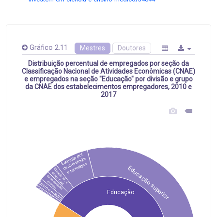
Gráfico 2.11
Mestres
Doutores
Distribuição percentual de empregados por seção da
Classificação Nacional de Atividades Econômicas (CNAE)
e empregados na seção "Educação" por divisão e grupo
da CNAE dos estabelecimentos empregadores, 2010 e
2017
Educação prof.
de nível técnico
e tecnológico
Educação superior
Educação inf. e 
ensino fund.
Outras atividades
 de ensino
Ensino médio
Ativ. de apoio à educação
Educação