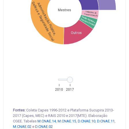
Defesa e Seguridade Social
Administração Pública, 
Mestres
Indústrias de
 Transformação
Saúde Humana e
 Serviços Sociais
Outros
2010
2017
Fontes:
Coleta Capes 1996-2012 e Plataforma Sucupira 2013-
2017 (Capes, MEC) e RAIS 2010 e 2017(MTE). Elaboração
CGEE. Tabelas
M.CNAE.14
,
M.CNAE.15
,
D.CNAE.10
,
D.CNAE.11
,
M.CNAE.02
e
D.CNAE.02