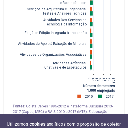
 e Farmacêuticos
Serviços de Arquitetura e Engenharia,
 Testes e Análises Técnicas
Atividades Dos Serviços de
 Tecnologia da Informação
Edição e Edição Integrada à Impressão
Atividades de Apoio à Extração de Minerais
Atividades de Organizações Associativas
Atividades Artísticas,
 Criativas e de Espetáculos
0
15
30
45
60
75
90
105
Número de mestres por
1.000 empregados
2010
2017
Fontes:
Coleta Capes 1996-2012 e Plataforma Sucupira 2013-
2017 (Capes, MEC) e RAIS 2010 e 2017 (MTE). Elaboração
CGEE. Tabelas
M.CNAE.11
e
D.CNAE.07
Utilizamos
cookies
analíticos com o propósito de coletar