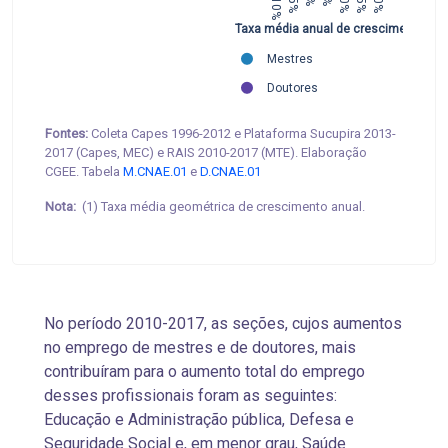
−10%
−5%
10%
15%
20%
Taxa média anual de crescimento
Mestres
Doutores
Fontes:
Coleta Capes 1996-2012 e Plataforma Sucupira 2013-
2017 (Capes, MEC) e RAIS 2010-2017 (MTE). Elaboração
CGEE. Tabela
M.CNAE.01
e
D.CNAE.01
Nota:
(1) Taxa média geométrica de crescimento anual.
No período 2010-2017, as seções, cujos aumentos
no emprego de mestres e de doutores, mais
contribuíram para o aumento total do emprego
desses profissionais foram as seguintes:
Educação e Administração pública, Defesa e
Seguridade Social e, em menor grau, Saúde