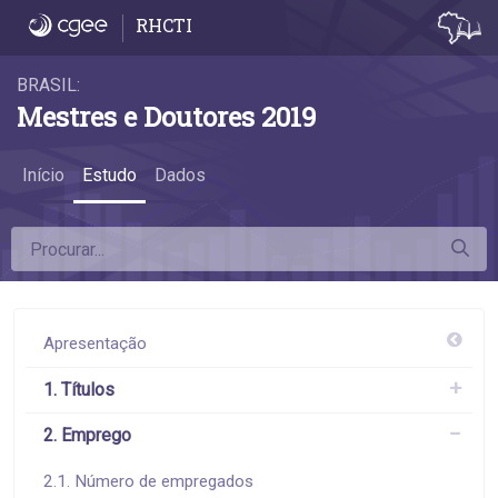
2.7 Atividades econômicas dos estabelec
RHCTI
BRASIL:
Mestres e Doutores 2019
Início
Estudo
Dados
Apresentação
1. Títulos
2. Emprego
2.1. Número de empregados