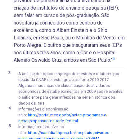
privados de primeira linha está investindo na
criação de institutos de ensino e pesquisa (IEP),
sem falar em cursos de pós-graduação. São
hospitais já conhecidos como centros de
excelência, como o Albert Einstein e o Sírio
Libanês, em São Paulo, ou o Moinhos de Vento, em
Porto Alegre. E outros que inauguraram seus IEPs
nos últimos três anos, como o Cor e o Hospital
5
Alemão Oswaldo Cruz, ambos em São Paulo.”
3
A análise do tópico emprego de mestres e doutores por
seção da CNAE se restringe ao período 2010-2017.
Algumas mudanças de classificação de atividades
econômicas de estabelecimentos em 2009 são relevantes
o suficiente para gerar inflexões na série histórica dos
dados da Rais.
4
Informações disponíveis no
sítio:
http://portal.mec.gov.br/setec-programas-e-
acoes/expansao-da-rede-federal
5
Informação disponível no
sítio:
https://namidia.fapesp.br/hospitais-privados-
investem-em-ciencia-e-ensino-medico/34844