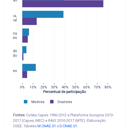
Educação
ão Pública,
dade Social
de Humana
ços Sociais
dústrias de
sformação
atividades
0%
10%
20%
30%
40%
50%
60%
70%
80%
Percentual de participação
Mestres
Doutores
Fontes:
Coleta Capes 1996-2012 e Plataforma Sucupira 2013-
2017 (Capes, MEC) e RAIS 2010-2017 (MTE). Elaboração
CGEE. Tabelas
M.CNAE.01
e
D.CNAE.01