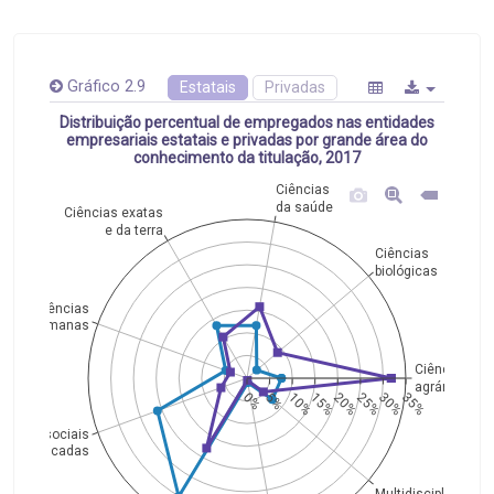
Gráfico 2.9
Estatais
Privadas
Distribuição percentual de empregados nas entidades
empresariais estatais e privadas por grande área do
conhecimento da titulação, 2017
Ciências
da saúde
Ciências exatas
e da terra
Ciências
biológicas
Ciências
humanas
Ciências
agrárias
0%
5%
10%
15%
20%
25%
30%
35%
ências sociais
aplicadas
Multidisciplinar