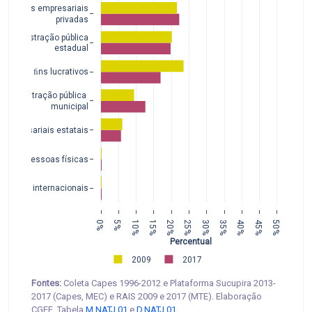
Entidades empresariais
 privadas
Administração pública
estadual
des sem ﬁns lucrativos
Administração pública 
municipal
 empresariais estatais
Pessoas físicas
izações internacionais
0%
5%
10%
15%
20%
25%
30%
35%
40%
45%
50%
Percentual
2009
2017
Fontes:
Coleta Capes 1996-2012 e Plataforma Sucupira 2013-
2017 (Capes, MEC) e RAIS 2009 e 2017 (MTE). Elaboração
CGEE. Tabela
M.NATJ.01
e
D.NATJ.01