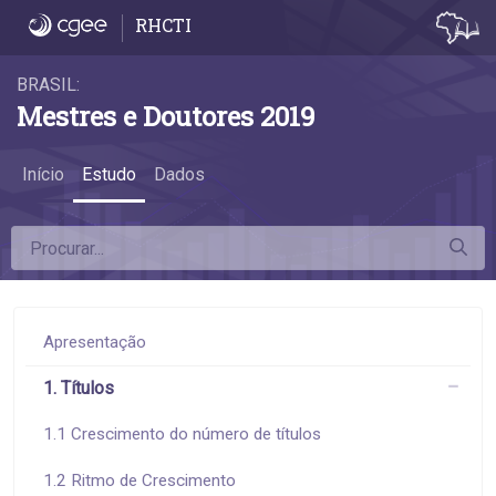
2.5 Natureza jurídica dos estabelecimento
RHCTI
BRASIL:
Mestres e Doutores 2019
Início
Estudo
Dados
Apresentação
1. Títulos
1.1 Crescimento do número de títulos
1.2 Ritmo de Crescimento