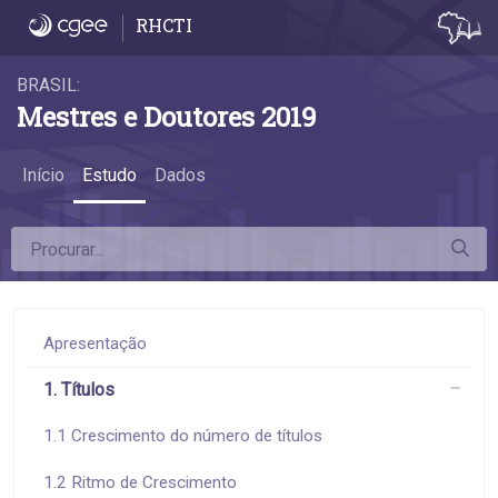
6.1 Remuneração média - 6.1 Remuneraçã
RHCTI
BRASIL:
Mestres e Doutores 2019
Início
Estudo
Dados
Apresentação
1. Títulos
1.1 Crescimento do número de títulos
1.2 Ritmo de Crescimento