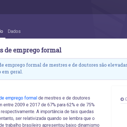
de emprego formal
do
Dados
as de emprego formal
de emprego formal de mestres e de doutores são elevad
 em geral.
 de emprego formal
de mestres e de doutores
G
am entre 2009 e 2017 de 67% para 62% e de 75%
 respectivamente. A importância de tais quedas
entanto, ser relativizada quando se lembra que o
e trabalho brasileiro apresentou baixo dinamismo