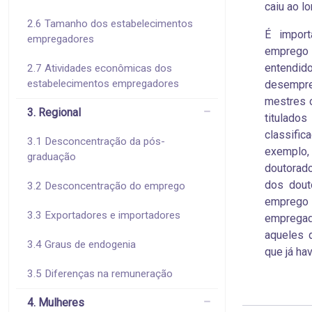
caiu ao l
2.6 Tamanho dos estabelecimentos
É impor
empregadores
emprego 
entendid
2.7 Atividades econômicas dos
estabelecimentos empregadores
desempre
mestres 
3. Regional
titulado
classifi
3.1 Desconcentração da pós-
exemplo
graduação
doutorado
dos dout
3.2 Desconcentração do emprego
emprego
3.3 Exportadores e importadores
empregad
aqueles 
3.4 Graus de endogenia
que já ha
3.5 Diferenças na remuneração
4. Mulheres