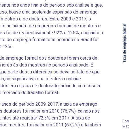
ente nos anos finais do período sob análise e que,
isso, houve uma acelerada expansão do emprego
 mestres e de doutores. Entre 2009 e 2017, o
nto no número de empregos formais de mestres e
Taxa de emprego formal
es foi de respectivamente 92% e 125%, enquanto o
to do emprego formal total ocorrido no Brasil foi
s 12%.
de emprego formal dos doutores foram cerca de
iores às dos mestres no período analisado. É
que parte dessa diferença se deva ao fato de que
rção significativa dos mestres continue
dos em cursos de doutorado, adiando com isso a
o mercado de trabalho formal.
 anos do período 2009-2017, a taxa de emprego
s doutores foi maior em 2010 (76,7%), caindo nos
intes até registrar 72,3% em 2017. A taxa de
Fon
dos mestres foi maior em 2011 (67,2%) e também
MEC