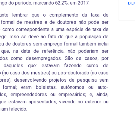
ongo do período, marcando 62,2%, em 2017.
D.E
tante lembrar que o complemento da taxa de
formal de mestres e de doutores não pode ser
o como correspondente a uma espécie de taxa de
go. Isso se deve ao fato de que a população de
ou de doutores sem emprego formal também inclui
s que, na data de referência, não poderiam ser
cados como desempregados. São os casos, por
, daqueles que: estavam fazendo curso de
 (no caso dos mestres) ou pós-doutorado (no caso
ores), desenvolvendo projetos de pesquisa sem
 formal; eram bolsistas, autônomos ou auto-
os, empreendedores ou empresários; e, ainda,
que estavam aposentados, vivendo no exterior ou
viam falecido.