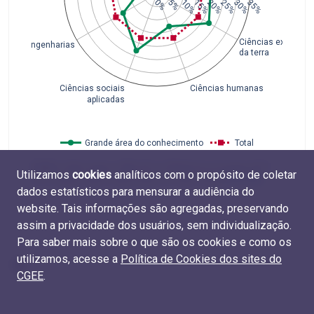
0%
5%
10%
15%
20%
25%
30%
35%
Ciências exatas e
Engenharias
da terra
Ciências sociais
Ciências humanas
aplicadas
Grande área do conhecimento
Total
Fonte
: Coleta Capes 1996-2012 e Plataforma Sucupira 2013-
Utilizamos
cookies
analíticos com o propósito de coletar
2017 (Capes, MEC). Elaboração do CGEE. Tabela
M.TIT.03
.
dados estatísticos para mensurar a audiência do
website. Tais informações são agregadas, preservando
assim a privacidade dos usuários, sem individualização.
Para saber mais sobre o que são os cookies e como os
utilizamos, acesse a
Política de Cookies dos sites do
CGEE
.