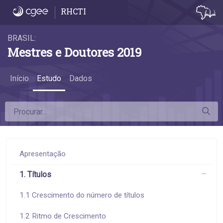
5.1 Mestres profissionais - 5.1 Mestres prof
RHCTI
BRASIL:
Mestres e Doutores 2019
Início
Estudo
Dados
Apresentação
1. Títulos
1.1 Crescimento do número de títulos
1.2 Ritmo de Crescimento