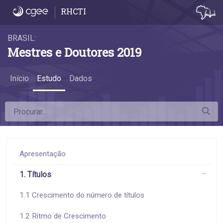
6.9 Remuneração de mestres acadêmicos e 
RHCTI
BRASIL:
Mestres e Doutores 2019
Início
Estudo
Dados
Apresentação
1. Títulos
1.1 Crescimento do número de títulos
1.2 Ritmo de Crescimento