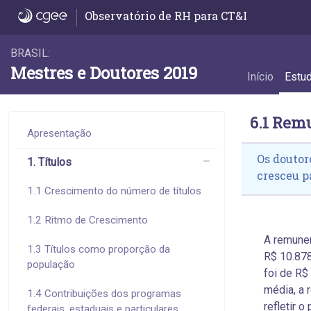
6.1 Remuneração média - 6.1 Remuneraçã
Observatório de RH para CT&I
BRASIL:
Mestres e Doutores 2019
Início
Estu
6.1 Rem
Apresentação
Os doutor
1. Títulos
cresceu p
1.1 Crescimento do número de títulos
1.2 Ritmo de Crescimento
A remune
1.3 Títulos como proporção da
R$ 10.878
população
foi de R$
média, a 
1.4 Contribuições dos programas
refletir 
federais, estaduais e particulares