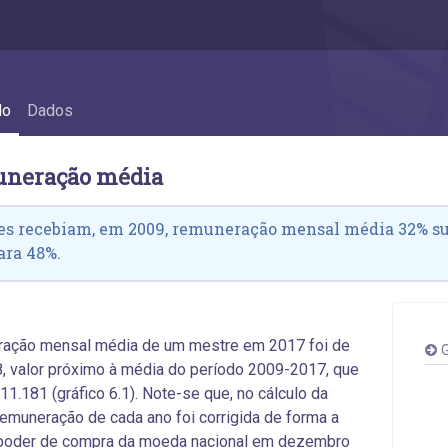
o média
do
Dados
uneração média
es recebiam, em 2009, remuneração mensal média 32% sup
ara 48%.
ração mensal média de um mestre em 2017 foi de
G
, valor próximo à média do período 2009-2017, que
 11.181 (gráfico 6.1). Note-se que, no cálculo da
remuneração de cada ano foi corrigida de forma a
o poder de compra da moeda nacional em dezembro